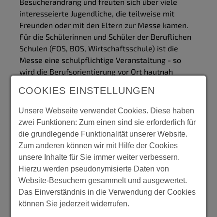
Besucherandrang und freuten sich über viele
interesseierte Jugendliche, die teilweise mit
Freunden oder mit den Eltern zur Messe kamen.
Für die Schülerinnen und Schüler der Beruflichen
Schulen (FOS, BOS, Wirtschaftsschule) ist die
Messe eine schulpflichtige Veranstaltung - so
wird die Berufsorientierung vor Ort hautnah
vermittelt.
COOKIES EINSTELLUNGEN
Ein wichtiger Aspekt des Lehrplans - die Praktika -
Unsere Webseite verwendet Cookies. Diese haben
wurde dieses Jahr bei der Jobchancen-Messe
zwei Funktionen: Zum einen sind sie erforderlich für
extra hervorgehoben. Zahlreiche Unternehmen
die grundlegende Funktionalität unserer Website.
waren als "Praktikumsbetrieb" gekennzeichnet -
Zum anderen können wir mit Hilfe der Cookies
hier konnten sich die Jugendlichen direkt
unsere Inhalte für Sie immer weiter verbessern.
informieren, welche Praktikumsplätze angeboten
Hierzu werden pseudonymisierte Daten von
werden.
Website-Besuchern gesammelt und ausgewertet.
Das Einverständnis in die Verwendung der Cookies
können Sie jederzeit widerrufen.