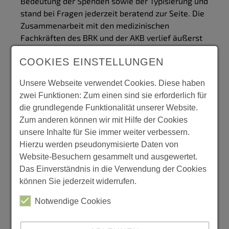
Bedeutung der Spenden sowie der Typisierung und
stand bei Fragen jederzeit beratend zur Seite. Die
Zusammenarbeit mit den medizinischen
Fachkräften des BRK und der AKB verlief äußerst
professionell und effizient. Und auch die
COOKIES EINSTELLUNGEN
Mitglieder unseres Schulsanitätsdienstes waren
fleißig vor Ort dabei.
Unsere Webseite verwendet Cookies. Diese haben
Das Ergebnis kann sich mehr als sehen lassen:
zwei Funktionen: Zum einen sind sie erforderlich für
Über 100 Menschen aus unserer
die grundlegende Funktionalität unserer Website.
Schulgemeinschaft haben sich aktiv beteiligt,
Zum anderen können wir mit Hilfe der Cookies
einen Beitrag für das Gemeinwohl zu leisten. An
unsere Inhalte für Sie immer weiter verbessern.
alle Spenderinnen und Spender an dieser Stelle
Hierzu werden pseudonymisierte Daten von
erneut ein großes DANKESCHÖN!
Website-Besuchern gesammelt und ausgewertet.
Das Einverständnis in die Verwendung der Cookies
Zur Blutspende kamen 83 Freiwillige, darunter 44
können Sie jederzeit widerrufen.
wertvolle Erstspender. Besonders hervorzuheben
ist auch die hohe Bereitschaft zur Typisierung für
Notwendige Cookies
die Knochenmarkspende. Insgesamt konnten mehr
als 60 Personen für die Aktion registriert werden.