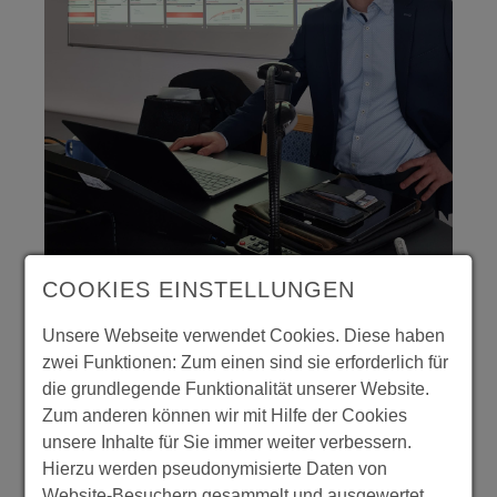
COOKIES EINSTELLUNGEN
Unsere Webseite verwendet Cookies. Diese haben
zwei Funktionen: Zum einen sind sie erforderlich für
die grundlegende Funktionalität unserer Website.
Seminar zum Thema Onlinemarketing Hotellerie
Zum anderen können wir mit Hilfe der Cookies
und Gastronomie mit dem Referenten Moritz Jahn.
unsere Inhalte für Sie immer weiter verbessern.
Hierzu werden pseudonymisierte Daten von
Website-Besuchern gesammelt und ausgewertet.