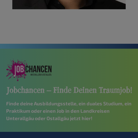
Finde deine Ausbildungsstelle, ein duales Studium, ein
Praktikum oder einen Job in den Landkreisen
Unterallgäu oder Ostallgäu jetzt hier!