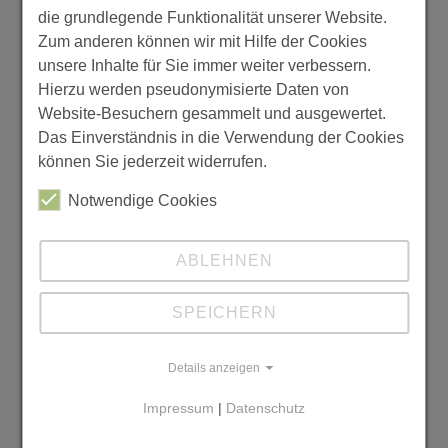
die grundlegende Funktionalität unserer Website.
Zum anderen können wir mit Hilfe der Cookies
Name: Rainer Wörz, Musik
unsere Inhalte für Sie immer weiter verbessern.
Nach meinem Realschulabschluss im Jahr 2008
Hierzu werden pseudonymisierte Daten von
hätte ich nicht gedacht, dass ich jemals wieder
Website-Besuchern gesammelt und ausgewertet.
eine Schule von innen sehen würde. Stattdessen
Das Einverständnis in die Verwendung der Cookies
folgte zunächst eine Ausbildung und
können Sie jederzeit widerrufen.
Weiterbildung im Maschinenbau. 2017 wagte ich
Notwendige Cookies
dann einen großen beruflichen Schritt und
widmete mich ganz meiner Leidenschaft – der
Musik. Heute bin ich zurück im Schulumfeld,
ABLEHNEN
allerdings auf der anderen Seite des Pults: als
Lehrer.
SPEICHERN
Da ich mein einstiges Hobby nun zum Beruf
gemacht habe, bleibt für klassische
Details anzeigen
Freizeitbeschäftigungen wenig Raum. Wenn ich
Impressum
|
Datenschutz
also ein neues Hobby nennen müsste, dann wäre
es das Essen – mit genauso viel Leidenschaft wie