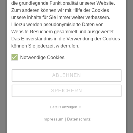
öffnen ließen. Die Heimfahrt war dann recht
die grundlegende Funktionalität unserer Website.
gemütlich, obwohl tausendmal die Sitzplätze
Zum anderen können wir mit Hilfe der Cookies
gewechselt wurden, die Lehrer viel am Handy
unsere Inhalte für Sie immer weiter verbessern.
waren, manche Schüler sich für den folgenden
Hierzu werden pseudonymisierte Daten von
Abend schminkten oder auf dem Gang schliefen.
Website-Besuchern gesammelt und ausgewertet.
Das Einverständnis in die Verwendung der Cookies
Lisa und Lara (10b)
können Sie jederzeit widerrufen.
Notwendige Cookies
ABLEHNEN
SPEICHERN
Details anzeigen
Impressum
|
Datenschutz