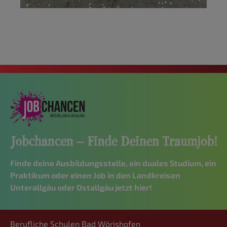
Finde deine Ausbildungsstelle, ein duales Studium, ein
Praktikum oder einen Job in den Landkreisen
Unterallgäu oder Ostallgäu jetzt hier!
Berufliche Schulen Bad Wörishofen