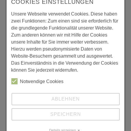
COOKIES EINSTELLUNGEN
Klimaschule in Gold wie auch zur Schule gegen
Rassismus sind wir unter seiner Ägide
Unsere Webseite verwendet Cookies. Diese haben
ausgezeichnet worden. Besonders freute er sich
zwei Funktionen: Zum einen sind sie erforderlich für
auch über die Zulassung zum Schulversuch 5.
die grundlegende Funktionalität unserer Website.
Klasse Wirtschaftsschule in seinem letzten
Zum anderen können wir mit Hilfe der Cookies
Dienstjahr. Und neben all diesen
unsere Inhalte für Sie immer weiter verbessern.
Führungsaufgaben blieb er am liebsten immer
Hierzu werden pseudonymisierte Daten von
eines: Lehrer – und unterrichtete weit über das
Website-Besuchern gesammelt und ausgewertet.
vorgeschrieben Maß hinaus „seine“ Vorklasse.
Das Einverständnis in die Verwendung der Cookies
können Sie jederzeit widerrufen.
Lieber Johannes, für die Zukunft wünschen wir dir
alles erdenklich Gute, oder wie man in Dänemark
Notwendige Cookies
sagt godt for fremtiden :D viel Zeit mit deiner
lieben Sabine, deinen Jungs und natürlich als Opa
ABLEHNEN
mit Luise, Kostja und noch vielen weiteren
Enkelkindern. Bleib so interessiert am Reisen und
SPEICHERN
Entdecken und behalte dir Träume, wie z.B. die
Radtour nach Dänemark, bei.
Details anzeigen