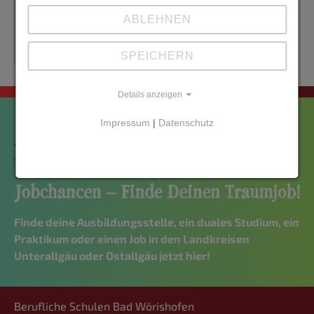
ABLEHNEN
SPEICHERN
Details anzeigen
Impressum
|
Datenschutz
Finde deine Ausbildungsstelle, ein duales Studium, ein
Praktikum oder einen Job in den Landkreisen
Unterallgäu oder Ostallgäu jetzt hier!
Berufliche Schulen Bad Wörishofen